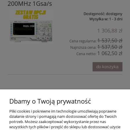
200MHz 1Gsa/s
Dostępność:
dostępny
Wysyłka w:
1 - 3 dni
1 306,88 zł
1 537,50 zł
Cena regularna:
1 537,50 zł
Najniższa cena:
1 062,50 zł
Cena netto:
do koszyka
Dbamy o Twoją prywatność
Pliki cookies i pokrewne im technologie umożliwiają poprawne
działanie strony i pomagają nam dostosować ofertę do Twoich
potrzeb. Możesz zaakceptować wykorzystanie przez nas
wszystkich tych plików i przejść do sklepu lub dostosować użycie