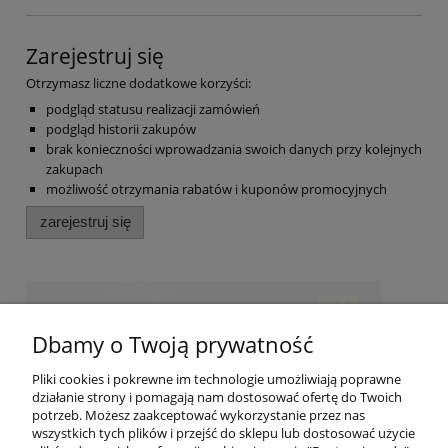
Zarejestruj się
Otrzymasz liczne dodatkowe korzyści:
podgląd statusu realizacji zamówień
podgląd historii zakupów
brak konieczności wprowadzania swoich danych przy kolejnych
zakupach
możliwość otrzymania rabatów i kuponów promocyjnych
zarejestruj się
Dbamy o Twoją prywatność
Pliki cookies i pokrewne im technologie umożliwiają poprawne
działanie strony i pomagają nam dostosować ofertę do Twoich
potrzeb. Możesz zaakceptować wykorzystanie przez nas
wszystkich tych plików i przejść do sklepu lub dostosować użycie