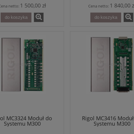
1 500,00 zł
1 840,00 z
Cena netto:
Cena netto:
do koszyka
do koszyka
gol MC3324 Moduł do
Rigol MC3416 Moduł
zator Widma RIGOL
Systemu M300
Systemu M300
A5065N 6,5GHz