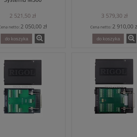
2 521,50 zł
3 579,30 zł
2 050,00 zł
2 910,00 z
Cena netto:
Cena netto:
t Oscyloskop RIGOL
Generator Arbitralny RIGO
4CH 250MHz 1.25GSa/s
DG5252 Pro - 2CH izolowan
do koszyka
do koszyka
H 25MHz AWG seria
250MHz 2.5 GSa/s 16bit seri
DHO900
DG5000 Pro
3 702,30 zł
8 204,10 zł
do koszyka
do koszyka