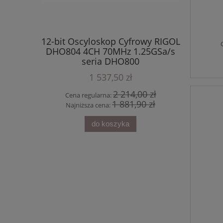
12-bit Oscyloskop Cyfrowy RIGOL
DHO804 4CH 70MHz 1.25GSa/s
 RIGOL
12-bi
seria DHO800
ły seria
DHO924S 
+ 1 C
1 537,50 zł
2 214,00 zł
Cena regularna:
1 881,90 zł
Najniższa cena:
do koszyka