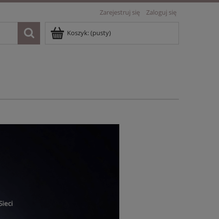
Zarejestruj się
Zaloguj się
Koszyk:
(pusty)