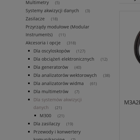
Multimetry
(5)
Systemy akwizycji danych
(3)
Zasilacze
(18)
Przyrządy modułowe (Modular
Instruments)
(11)
Akcesoria i opcje
(318)
Dla oscyloskopów
(127)
Dla obciążeń elektronicznych
(12)
Dla generatorów
(40)
Dla analizatorów wektorowych
(38)
Dla analizatorów widma
(61)
Dla multimetrów
(7)
Dla systemów akwizycji
M3A2B
danych
(21)
M300
(21)
Dla zasilaczy
(19)
Przewody i konwertery
komunikacyjne
(7)