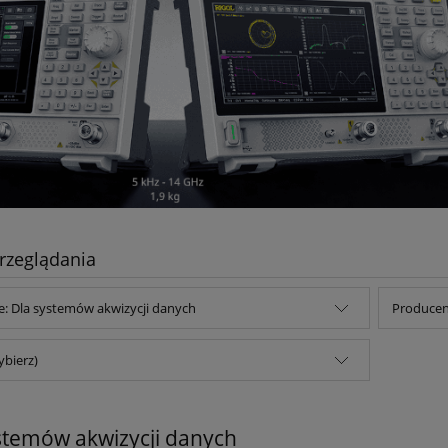
rzeglądania
e: Dla systemów akwizycji danych
Producent
ybierz)
stemów akwizycji danych