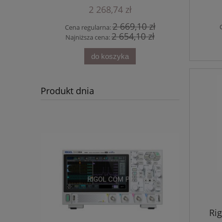
Pro
2 268,74 zł
30 zł
2 669,10 zł
Cena regularna:
Cena r
30 zł
2 654,10 zł
Najniższa cena:
Najniż
do koszyka
Produkt dnia
Ri