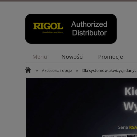
Menu
Nowości
Promocje
»
»
Akcesoria i opcje
Dla systemów akwizycji danyc