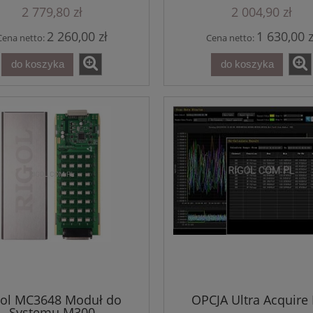
2 779,80 zł
2 004,90 zł
34 350,21 zł
2 260,00 zł
1 630,00 z
38 166,90 zł
Cena netto:
Cena netto:
egularna:
36 125,10 zł
sza cena:
do koszyka
do koszyka
do koszyka
gol MC3648 Moduł do
OPCJA Ultra Acquire
Systemu M300