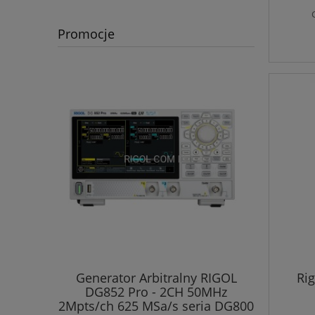
Promocje
Ri
58E, 5.5
Generator Arbitralny RIGOL
Anali
DG852 Pro - 2CH 50MHz
RS
2Mpts/ch 625 MSa/s seria DG800