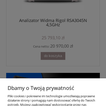
Analizator Widma Rigol RSA3045N
4,5GHz
25 793,10 zł
20 970,00 zł
Cena netto:
do koszyka
Dbamy o Twoją prywatność
Pliki cookies i pokrewne im technologie umożliwiają poprawne
działanie strony i pomagają nam dostosować ofertę do Twoich
potrzeb. Możesz zaakceptować wykorzystanie przez nas