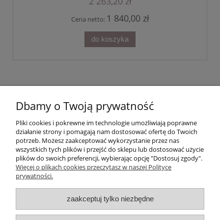
2 263,20 zł
1 840,00 zł
Cena netto:
do koszyka
Dbamy o Twoją prywatność
Pliki cookies i pokrewne im technologie umożliwiają poprawne
działanie strony i pomagają nam dostosować ofertę do Twoich
potrzeb. Możesz zaakceptować wykorzystanie przez nas
wszystkich tych plików i przejść do sklepu lub dostosować użycie
plików do swoich preferencji, wybierając opcję "Dostosuj zgody".
Więcej o plikach cookies przeczytasz w naszej Polityce
prywatności.
Moje konto
zaakceptuj tylko niezbędne
Gwarancja i zwroty