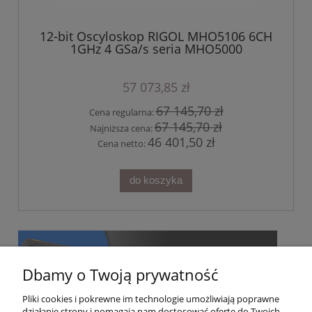
12-bit Oscyloskop RIGOL MHO5106 6CH
1GHz 4 GSa/s seria MHO5000
57 073,85 zł
67 145,70 zł
Cena regularna:
67 145,70 zł
Najniższa cena:
46 401,50 zł
Cena netto:
do koszyka
Dbamy o Twoją prywatność
Pliki cookies i pokrewne im technologie umożliwiają poprawne
działanie strony i pomagają nam dostosować ofertę do Twoich