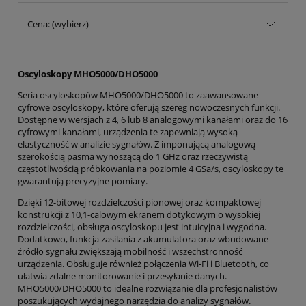
Cena: (wybierz)
Oscyloskopy MHO5000/DHO5000
Seria oscyloskopów MHO5000/DHO5000 to zaawansowane
cyfrowe oscyloskopy, które oferują szereg nowoczesnych funkcji.
Dostępne w wersjach z 4, 6 lub 8 analogowymi kanałami oraz do 16
cyfrowymi kanałami, urządzenia te zapewniają wysoką
elastyczność w analizie sygnałów. Z imponującą analogową
szerokością pasma wynoszącą do 1 GHz oraz rzeczywistą
częstotliwością próbkowania na poziomie 4 GSa/s, oscyloskopy te
gwarantują precyzyjne pomiary.
Dzięki 12-bitowej rozdzielczości pionowej oraz kompaktowej
konstrukcji z 10,1-calowym ekranem dotykowym o wysokiej
rozdzielczości, obsługa oscyloskopu jest intuicyjna i wygodna.
Dodatkowo, funkcja zasilania z akumulatora oraz wbudowane
źródło sygnału zwiększają mobilność i wszechstronność
urządzenia. Obsługuje również połączenia Wi-Fi i Bluetooth, co
ułatwia zdalne monitorowanie i przesyłanie danych.
MHO5000/DHO5000 to idealne rozwiązanie dla profesjonalistów
poszukujących wydajnego narzędzia do analizy sygnałów.