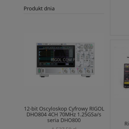
Produkt dnia
12-bit Oscyloskop Cyfrowy RIGOL
DHO804 4CH 70MHz 1.25GSa/s
 RIGOL
12-bi
seria DHO800
ły seria
DHO924S 
R
+ 1 C