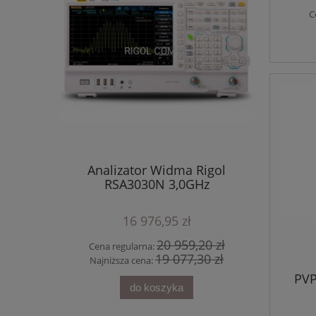
C
58E, 5.5
Analizator Widma Rigol
12-bit Os
RSA3030N 3,0GHz
DHO804 
16 976,95 zł
30 zł
20 959,20 zł
Cena regularna:
Cena 
30 zł
19 077,30 zł
Najniższa cena:
Najni
PVP
do koszyka