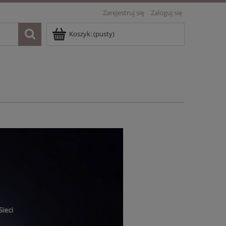
Zarejestruj się
Zaloguj się
Koszyk:
(pusty)