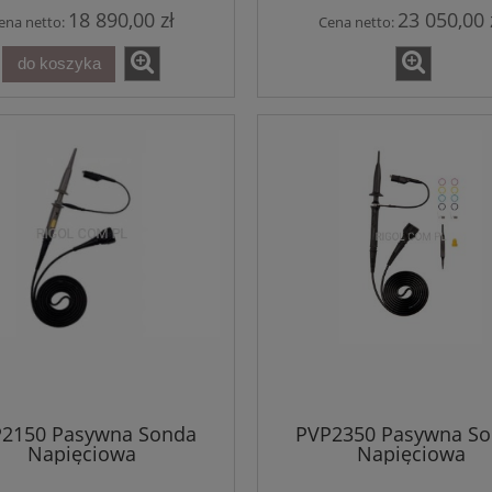
18 890,00 zł
23 050,00 
ena netto:
Cena netto:
do koszyka
cyloskop Cyfrowy RIGOL
4CH 70MHz 1.25GSa/s
seria DHO800
1 537,50 zł
2 214,00 zł
regularna:
1 881,90 zł
ższa cena:
2150 Pasywna Sonda
PVP2350 Pasywna S
do koszyka
Napięciowa
Napięciowa