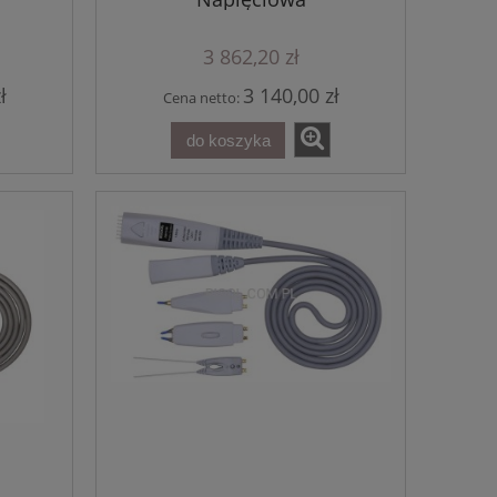
4 218,90 zł
4 735
3 862,20 zł
do koszyka
do ko
ł
3 140,00 zł
Cena netto:
do koszyka