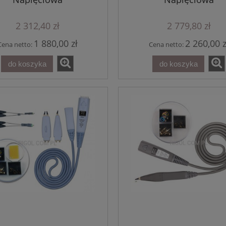
DHO900
DG5000 Pro
3 702,30 zł
8 204,10 zł
2 312,40 zł
2 779,80 zł
do koszyka
do koszyka
1 880,00 zł
2 260,00 z
Cena netto:
Cena netto:
do koszyka
do koszyka