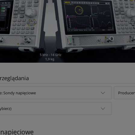
rzeglądania
e: Sondy napięciowe
Producent
ybierz)
 napięciowe