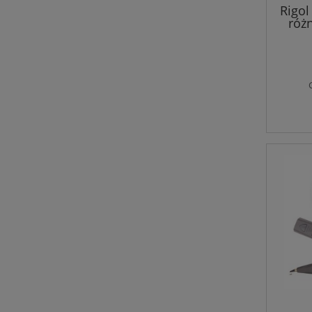
Rigol
róż