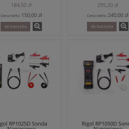
184,50 zł
295,20 zł
150,00 zł
240,00 zł
Cena netto:
Cena netto:
do koszyka
do koszyka
t Oscyloskop RIGOL
Generator Arbitralny RIGO
4CH 250MHz 1.25GSa/s
DG5252 Pro - 2CH izolowan
igol RP1025D Sonda
Rigol RP1050D Son
H 25MHz AWG seria
250MHz 2.5 GSa/s 16bit seri
Napięciowa
Napięciowa