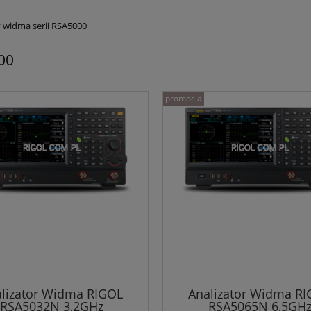
y widma serii RSA5000
00
promocja
lizator Widma RIGOL
Analizator Widma R
RSA5032N 3,2GHz
RSA5065N 6,5GH