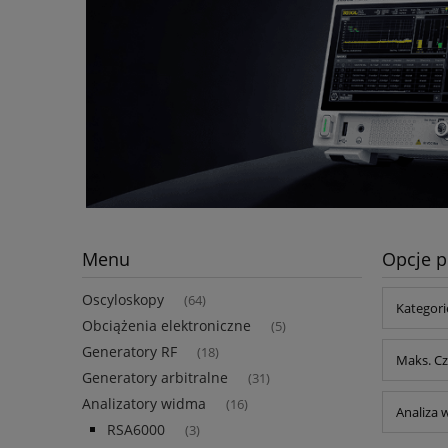
Menu
Opcje p
Oscyloskopy
(64)
Kategori
Obciążenia elektroniczne
(5)
Generatory RF
(18)
Maks. Cz
Generatory arbitralne
(31)
Analizatory widma
(16)
Analiza 
RSA6000
(3)