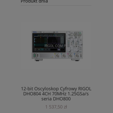
Produkt dnia
12-bit Oscyloskop Cyfrowy RIGOL
DHO804 4CH 70MHz 1.25GSa/s
 RIGOL
12-bi
seria DHO800
ły seria
DHO924S 
+ 1 C
1 537,50 zł