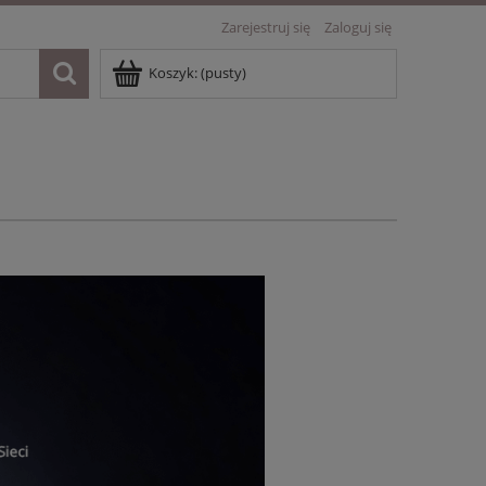
Zarejestruj się
Zaloguj się
Koszyk:
(pusty)