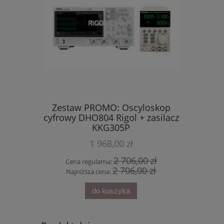
cz Rigol
Zestaw PROMO: Oscyloskop
Sonda
cyfrowy DHO804 Rigol + zasilacz
KKG305P
1 968,00 zł
70 zł
2 706,00 zł
Cena regularna:
Cena 
70 zł
2 706,00 zł
Najniższa cena:
Najni
do koszyka