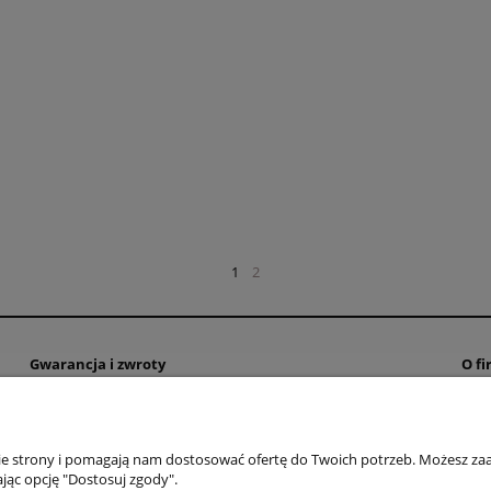
1
2
Gwarancja i zwroty
O fi
Gwarancja i zwroty
Poli
Kon
nie strony i pomagają nam dostosować ofertę do Twoich potrzeb. Możesz zaa
Reg
jąc opcję "Dostosuj zgody".