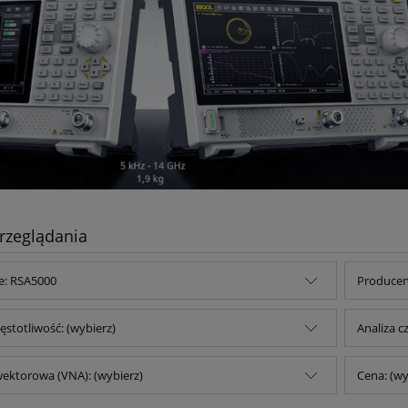
rzeglądania
e: RSA5000
Producent
ęstotliwość: (wybierz)
Analiza c
wektorowa (VNA): (wybierz)
Cena: (wy