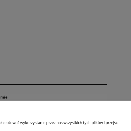
rmie
tyka prywatności
takt
kceptować wykorzystanie przez nas wszystkich tych plików i przejść
ulamin