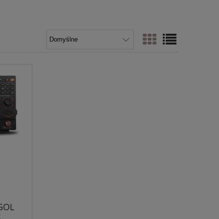
IGOL
z