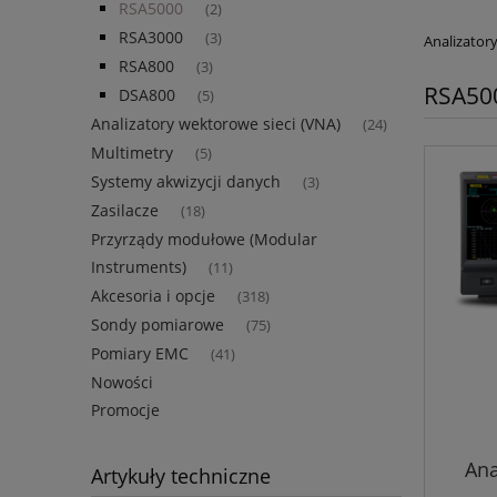
RSA5000
(2)
RSA3000
(3)
Analizator
RSA800
(3)
RSA50
DSA800
(5)
Analizatory wektorowe sieci (VNA)
(24)
Multimetry
(5)
Systemy akwizycji danych
(3)
Zasilacze
(18)
Przyrządy modułowe (Modular
Instruments)
(11)
Akcesoria i opcje
(318)
Sondy pomiarowe
(75)
Pomiary EMC
(41)
Nowości
Promocje
Ana
Artykuły techniczne