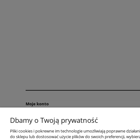
Moje konto
Twoje zamówienia
Dbamy o Twoją prywatność
Ustawienia konta
Pliki cookies i pokrewne im technologie umożliwiają poprawne działa
Przechowalnia
do sklepu lub dostosować użycie plików do swoich preferencji, wybiera