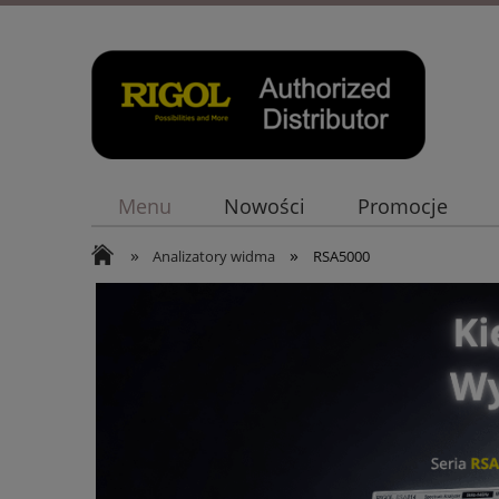
Menu
Nowości
Promocje
»
»
Analizatory widma
RSA5000