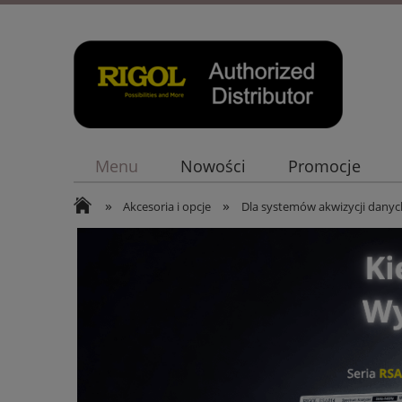
Menu
Nowości
Promocje
»
»
Akcesoria i opcje
Dla systemów akwizycji danyc