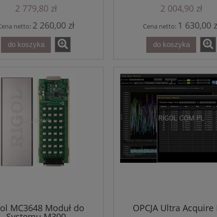
2 779,80 zł
2 004,90 zł
3 690,00 zł
2 260,00 zł
1 630,00 z
4 637,10 zł
Cena netto:
Cena netto:
regularna:
3 690,00 zł
ższa cena:
do koszyka
do koszyka
do koszyka
gol MC3648 Moduł do
OPCJA Ultra Acquire
Systemu M300