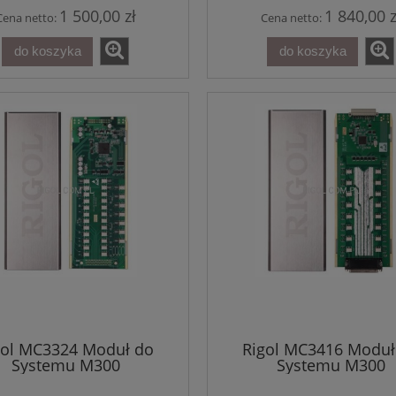
1 500,00 zł
1 840,00 z
Cena netto:
Cena netto:
do koszyka
do koszyka
gol MC3324 Moduł do
Rigol MC3416 Moduł
ol TX1000 Moduł
Systemu M300
Systemu M300
tracyjny (Nadajnik)