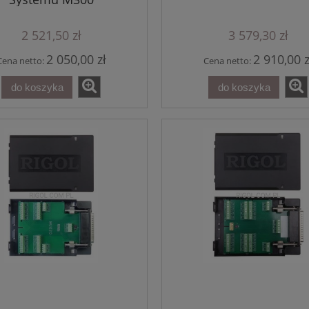
2 521,50 zł
3 579,30 zł
2 050,00 zł
2 910,00 z
Cena netto:
Cena netto:
t Oscyloskop RIGOL
Generator Arbitralny RIGO
4CH 250MHz 1.25GSa/s
DG5252 Pro - 2CH izolowan
do koszyka
do koszyka
H 25MHz AWG seria
250MHz 2.5 GSa/s 16bit seri
DHO900
DG5000 Pro
3 702,30 zł
8 204,10 zł
do koszyka
do koszyka