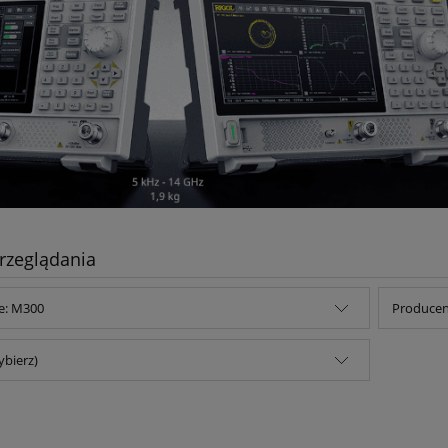
rzeglądania
e: M300
Producent
ybierz)