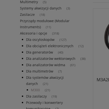
Multimetry
(5)
Systemy akwizycji danych
(3)
Zasilacze
(18)
Przyrządy modułowe (Modular
Instruments)
(11)
Akcesoria i opcje
(318)
Dla oscyloskopów
(127)
Dla obciążeń elektronicznych
(12)
Dla generatorów
(40)
Dla analizatorów wektorowych
(38)
Dla analizatorów widma
(61)
Dla multimetrów
(7)
Dla systemów akwizycji
M3A2B
danych
(21)
M300
(21)
Dla zasilaczy
(19)
Przewody i konwertery
komunikacyjne
(7)