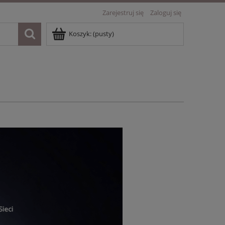
Zarejestruj się
Zaloguj się
Koszyk:
(pusty)