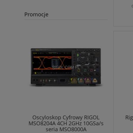
Promocje
Ri
58E, 5.5
Oscyloskop Cyfrowy RIGOL
Rig
MSO8204A 4CH 2GHz 10GSa/s
Demons
seria MSO8000A