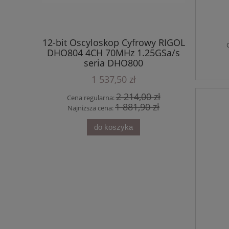
12-bit Oscyloskop Cyfrowy RIGOL
DHO804 4CH 70MHz 1.25GSa/s
 RIGOL
12-bi
seria DHO800
ły seria
DHO924S 
+ 1 C
1 537,50 zł
2 214,00 zł
Cena regularna:
1 881,90 zł
Najniższa cena:
do koszyka