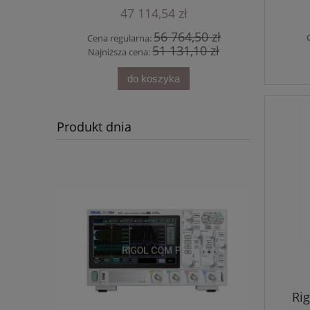
47 114,54 zł
30 zł
56 764,50 zł
Cena regularna:
Cena 
30 zł
51 131,10 zł
Najniższa cena:
Najni
do koszyka
Produkt dnia
Ri