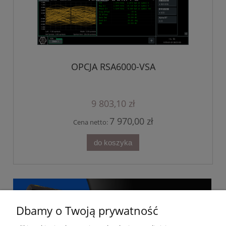
OPCJA RSA6000-VSA
9 803,10 zł
7 970,00 zł
Cena netto:
do koszyka
Dbamy o Twoją prywatność