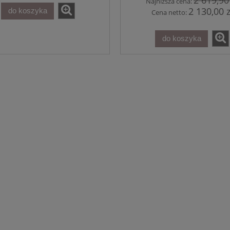
2 619,90
Najniższa cena:
2 130,00 z
do koszyka
Cena netto:
 PROMO: Oscyloskop
wy DHO804 Rigol +
do koszyka
metr SANWA PC7000
2 619,90 zł
3 542,40 zł
regularna:
2 619,90 zł
ższa cena:
do koszyka