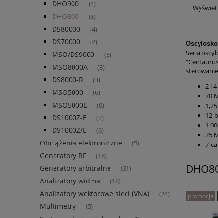
DHO900
(4)
Wyświetl
DHO800
(6)
DS80000
(4)
DS70000
(2)
Oscylosk
Seria oscy
MSO/DS9000
(5)
"Centaurus
MSO8000A
(3)
sterowanie 
DS8000-R
(3)
2 i 
MSO5000
(6)
70 
MSO5000E
(0)
1,25
12-b
DS1000Z-E
(2)
1.00
DS1000Z/E
(6)
25 
Obciążenia elektroniczne
(5)
7-c
Generatory RF
(18)
DHO8
Generatory arbitralne
(31)
Analizatory widma
(16)
Analizatory wektorowe sieci (VNA)
(24)
promocja
Multimetry
(5)