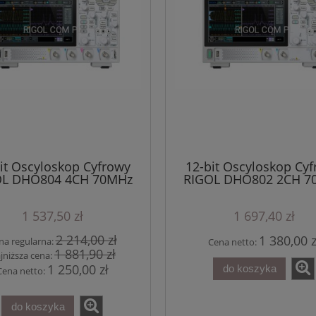
it Oscyloskop Cyfrowy
12-bit Oscyloskop Cy
OL DHO804 4CH 70MHz
RIGOL DHO802 2CH 7
5GSa/s seria DHO800
1.25GSa/s seria DH
1 537,50 zł
1 697,40 zł
2 214,00 zł
1 380,00 z
na regularna:
Cena netto:
1 881,90 zł
jniższa cena:
1 250,00 zł
do koszyka
Cena netto:
do koszyka