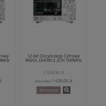
frowy
12-bit Oscyloskop Cyfrowy
0MHz
RIGOL DHO812 2CH 100MHz
O800
1.25GSa/s seria DHO800
2 004,90 zł
ł
1 630,00 zł
Cena netto:
do koszyka