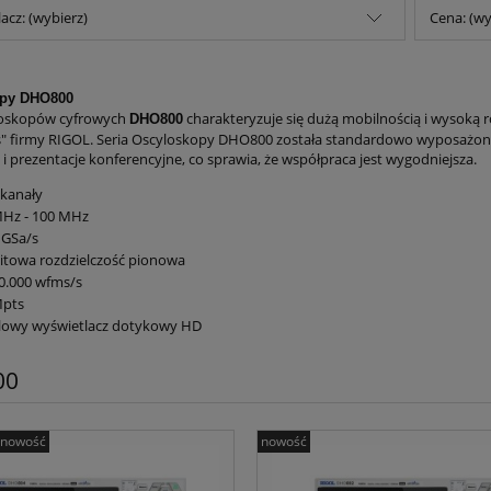
acz: (wybierz)
Cena: (wy
opy DHO800
loskopów cyfrowych
charakteryzuje się dużą mobilnością i wysoką r
DHO800
" firmy RIGOL. Seria Oscyloskopy DHO800 została standardowo wyposażona 
i prezentacje konferencyjne, co sprawia, że współpraca jest wygodniejsza.
4 kanały
MHz - 100 MHz
 GSa/s
itowa rozdzielczość pionowa
0.000 wfms/s
Mpts
alowy wyświetlacz dotykowy HD
00
nowość
nowość