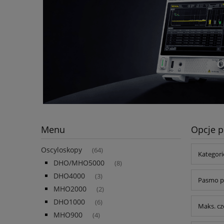
Menu
Opcje p
Oscyloskopy
(64)
Kategor
DHO/MHO5000
(8)
DHO4000
(3)
Pasmo pr
MHO2000
(2)
DHO1000
(6)
Maks. cz
MHO900
(4)