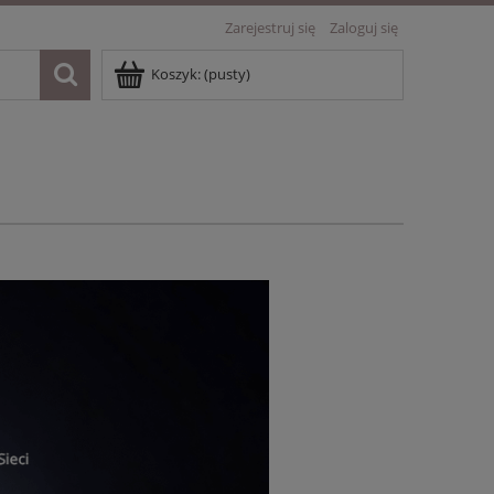
Zarejestruj się
Zaloguj się
Koszyk:
(pusty)