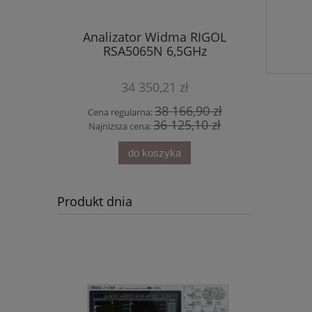
 RIGOL
Analizator Widma RIGOL
Zestaw
4 GSa/s
RSA5065N 6,5GHz
cyfro
0
multi
34 350,21 zł
70 zł
38 166,90 zł
Cena regularna:
Cena 
70 zł
36 125,10 zł
Najniższa cena:
Najni
do koszyka
Produkt dnia