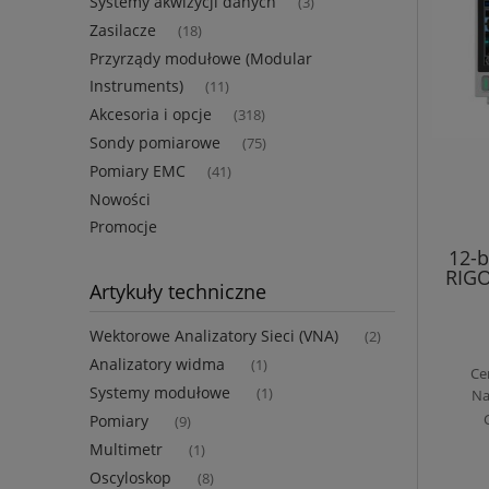
Systemy akwizycji danych
(3)
Zasilacze
(18)
Przyrządy modułowe (Modular
Instruments)
(11)
Akcesoria i opcje
(318)
Sondy pomiarowe
(75)
Pomiary EMC
(41)
Nowości
Promocje
12-b
RIG
Artykuły techniczne
1.2
Wektorowe Analizatory Sieci (VNA)
(2)
Analizatory widma
(1)
Ce
Systemy modułowe
(1)
Na
Pomiary
(9)
Multimetr
(1)
Oscyloskop
(8)