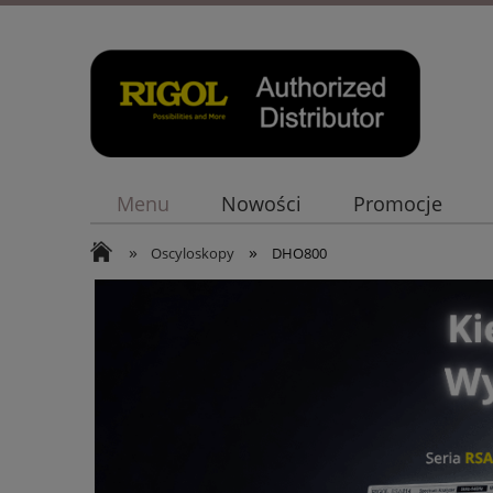
Menu
Nowości
Promocje
»
»
Oscyloskopy
DHO800