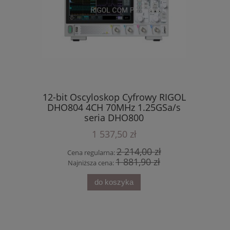
12-bit Oscyloskop Cyfrowy RIGOL
DHO804 4CH 70MHz 1.25GSa/s
 RIGOL
12-bi
seria DHO800
ły seria
DHO924S 
+ 1 C
1 537,50 zł
2 214,00 zł
Cena regularna:
1 881,90 zł
Najniższa cena:
do koszyka