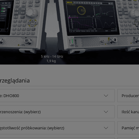
rzeglądania
ie: DHO800
Producent
zenoszenia: (wybierz)
Ilość kan
ęstotliwość próbkowania: (wybierz)
Pamięć ma