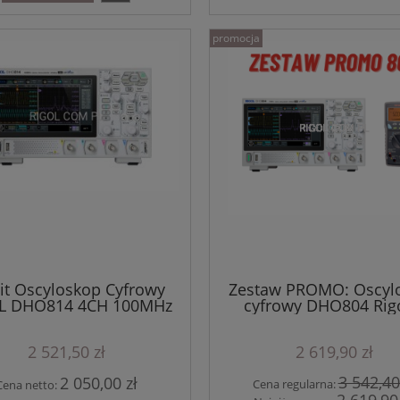
promocja
it Oscyloskop Cyfrowy
Zestaw PROMO: Oscyl
L DHO814 4CH 100MHz
cyfrowy DHO804 Rigo
5GSa/s seria DHO800
multimetr SANWA PC
2 521,50 zł
2 619,90 zł
3 542,40
2 050,00 zł
Cena regularna:
Cena netto: