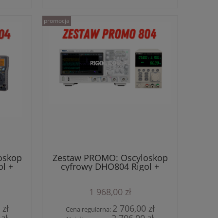
promocja
oskop
Zestaw PROMO: Oscyloskop
l +
cyfrowy DHO804 Rigol +
7000
zasilacz KKG305P
1 968,00 zł
 zł
2 706,00 zł
Cena regularna: