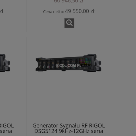
60 946,50 zł
zł
49 550,00 zł
Cena netto:
RIGOL
Generator Sygnału RF RIGOL
seria
DSG5124 9kHz-12GHz seria