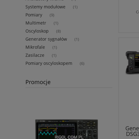
Systemy modułowe
(1)
C
Pomiary
(9)
Multimetr
(1)
Oscyloskop
(8)
Generator sygnałów
(1)
Mikrofale
(1)
Zasilacze
(1)
Pomiary oscyloskopem
(6)
Promocje
Gene
DSG3