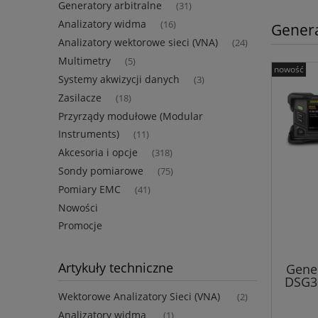
Generatory arbitralne
(31)
Analizatory widma
(16)
Genera
Analizatory wektorowe sieci (VNA)
(24)
Multimetry
(5)
nowość
Systemy akwizycji danych
(3)
Zasilacze
(18)
Przyrządy modułowe (Modular
Instruments)
(11)
Akcesoria i opcje
(318)
Sondy pomiarowe
(75)
Pomiary EMC
(41)
Nowości
Promocje
Artykuły techniczne
Gene
DSG30
Wektorowe Analizatory Sieci (VNA)
(2)
Analizatory widma
(1)