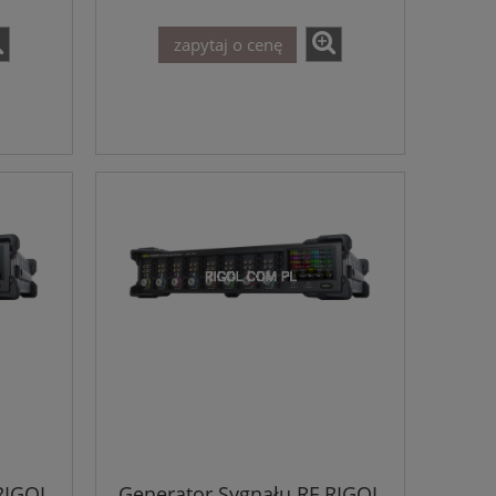
DSG5000
zapytaj o cenę
RIGOL
Generator Sygnału RF RIGOL