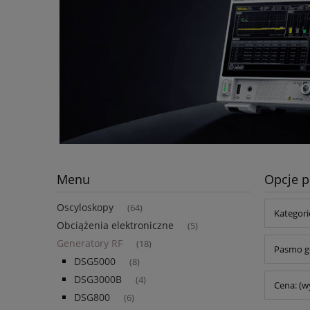
Menu
Opcje p
Oscyloskopy
(64)
Kategori
Obciążenia elektroniczne
(5)
Generatory RF
(18)
Pasmo ge
DSG5000
(8)
DSG3000B
(4)
Cena: (w
DSG800
(6)