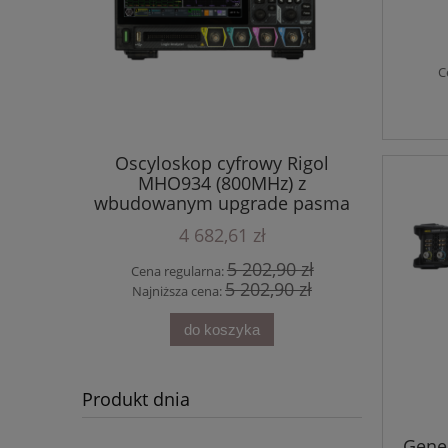
modul
C
RIGOL
Oscyloskop cyfrowy Rigol
Program
Hz
MHO934 (800MHz) z
wbudowanym upgrade pasma
do 800 MHz
4 682,61 zł
90 zł
5 202,90 zł
Cena regularna:
Cena 
10 zł
5 202,90 zł
Najniższa cena:
Najni
do koszyka
Produkt dnia
Gene