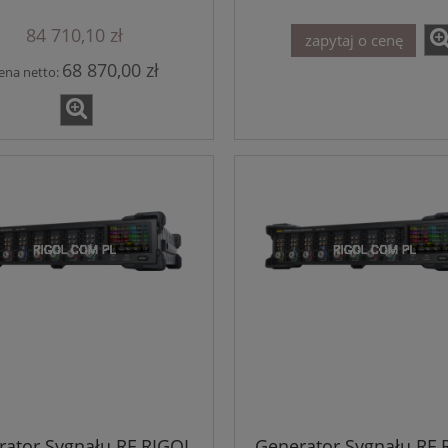
acja IQ seria DSG3000B
DSG5000
84 710,10 zł
zapytaj o cenę
68 870,00 zł
ena netto:
owalny Zasilacz Rigol
DP832
1 662,35 zł
1 955,70 zł
regularna:
1 955,70 zł
ższa cena:
do koszyka
rator Sygnału RF RIGOL
Generator Sygnału RF 