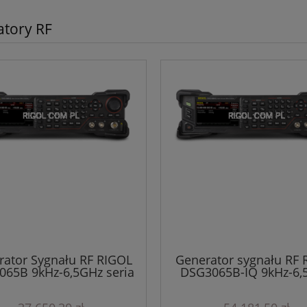
tory RF
rator Sygnału RF RIGOL
Generator sygnału RF 
65B 9kHz-6,5GHz seria
DSG3065B-IQ 9kHz-6,
DSG3000B
modulacja IQ seria DS