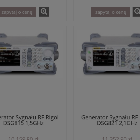
zapytaj o cenę
zapytaj o cenę
rator Sygnału RF Rigol
Generator Sygnału RF 
DSG815 1,5GHz
DSG821 2,1GHz
10 159,80 zł
11 352,90 zł