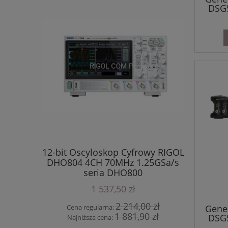
DSG5
12-bit Oscyloskop Cyfrowy RIGOL
DHO804 4CH 70MHz 1.25GSa/s
 RIGOL
12-bi
seria DHO800
ły seria
DHO924S 
+ 1 C
1 537,50 zł
2 214,00 zł
Cena regularna:
Gene
1 881,90 zł
DSG5
Najniższa cena: