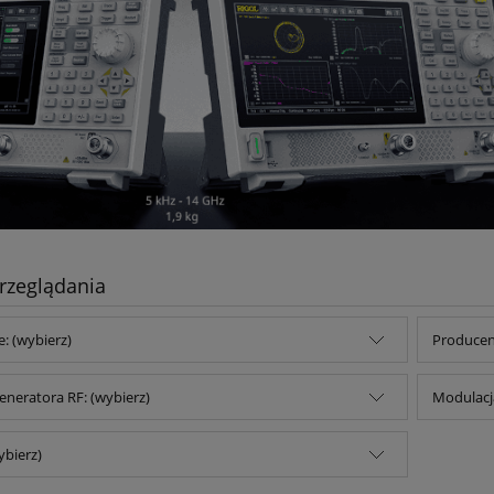
rzeglądania
e: (wybierz)
Producent
neratora RF: (wybierz)
Modulacja
ybierz)