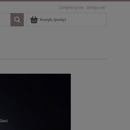
Zarejestruj się
Zaloguj się
Koszyk:
(pusty)