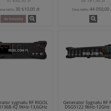
37 650,30 zł
54 181,50 zł
30 610,00 zł
44 050,00 
ena netto:
Cena netto:
do koszyka
rator sygnału RF RIGOL
Generator Sygnału RF 
136B-IQ 9kHz-13,6GHz
DSG5122 9kHz-12GHz 