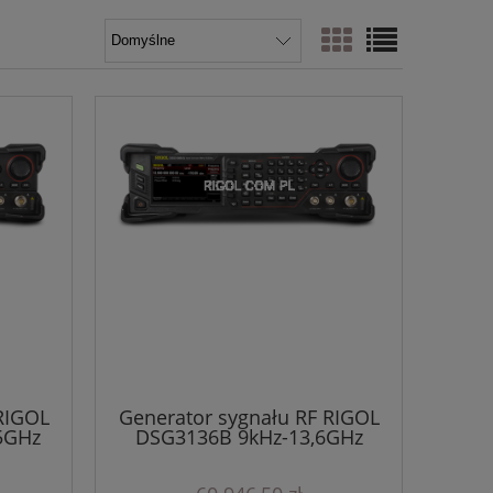
RIGOL
Generator sygnału RF RIGOL
5GHz
DSG3136B 9kHz-13,6GHz
G3000B
seria DSG3000B