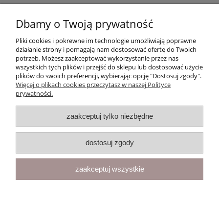
Dbamy o Twoją prywatność
Pliki cookies i pokrewne im technologie umożliwiają poprawne
działanie strony i pomagają nam dostosować ofertę do Twoich
potrzeb. Możesz zaakceptować wykorzystanie przez nas
wszystkich tych plików i przejść do sklepu lub dostosować użycie
plików do swoich preferencji, wybierając opcję "Dostosuj zgody".
Więcej o plikach cookies przeczytasz w naszej Polityce
prywatności.
Moje konto
zaakceptuj tylko niezbędne
Gwarancja i zwroty
dostosuj zgody
O firmie
zaakceptuj wszystkie
pokaż pełną wersję strony