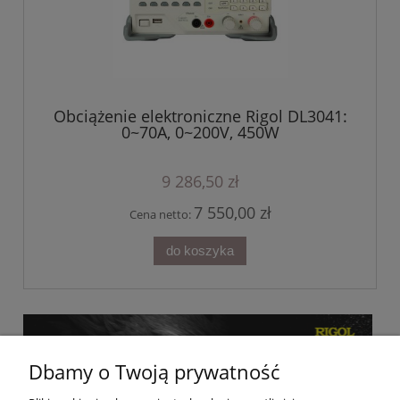
Obciążenie elektroniczne Rigol DL3041:
0~70A, 0~200V, 450W
9 286,50 zł
7 550,00 zł
Cena netto:
do koszyka
Dbamy o Twoją prywatność