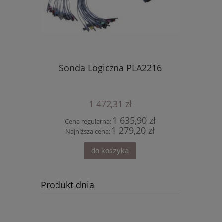
duł
Sonda Logiczna PLA2216
12-bi
dajnik)
MHO510
s
1 472,31 zł
10 zł
1 635,90 zł
Cena regularna:
Cena r
00 zł
1 279,20 zł
Najniższa cena:
Najniż
do koszyka
Produkt dnia