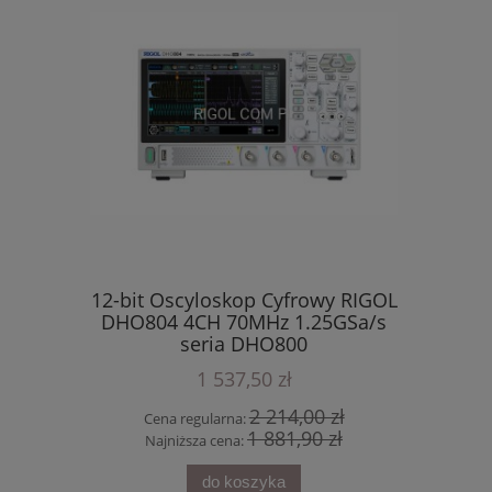
12-bit Oscyloskop Cyfrowy RIGOL
DHO804 4CH 70MHz 1.25GSa/s
 RIGOL
12-bi
seria DHO800
ły seria
DHO924S 
+ 1 C
1 537,50 zł
2 214,00 zł
Cena regularna:
1 881,90 zł
Najniższa cena:
do koszyka