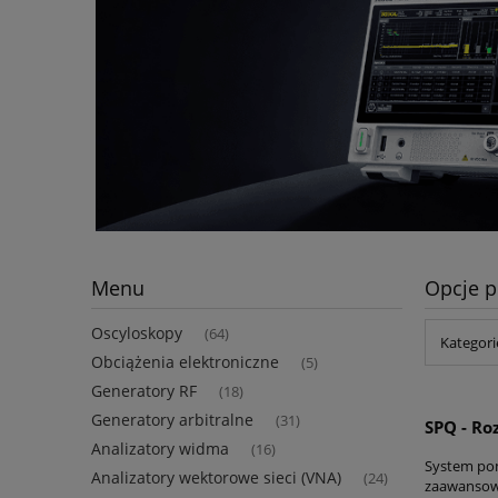
Menu
Opcje p
Oscyloskopy
(64)
Kategori
Obciążenia elektroniczne
(5)
Generatory RF
(18)
Generatory arbitralne
(31)
SPQ - Ro
Analizatory widma
(16)
System pom
Analizatory wektorowe sieci (VNA)
(24)
zaawansow