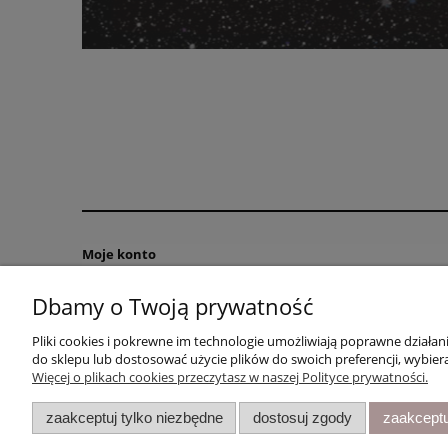
Moje konto
Twoje zamówienia
Dbamy o Twoją prywatność
Ustawienia konta
Pliki cookies i pokrewne im technologie umożliwiają poprawne działa
Przechowalnia
do sklepu lub dostosować użycie plików do swoich preferencji, wybiera
Więcej o plikach cookies przeczytasz w naszej Polityce prywatności.
zaakceptuj tylko niezbędne
dostosuj zgody
zaakceptu