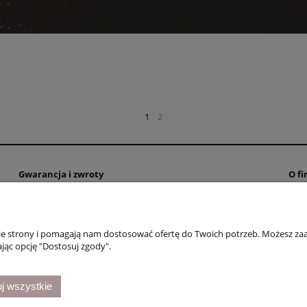
1
2
Gwarancja i zwroty
O fi
Gwarancja i zwroty
Poli
Kon
nie strony i pomagają nam dostosować ofertę do Twoich potrzeb. Możesz zaa
Reg
jąc opcję "Dostosuj zgody".
j wszystkie