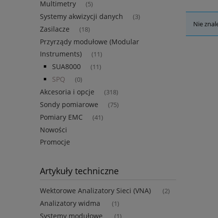
Multimetry
(5)
Systemy akwizycji danych
(3)
Nie znal
Zasilacze
(18)
Przyrządy modułowe (Modular
Instruments)
(11)
SUA8000
(11)
SPQ
(0)
Akcesoria i opcje
(318)
Sondy pomiarowe
(75)
Pomiary EMC
(41)
Nowości
Promocje
Artykuły techniczne
Wektorowe Analizatory Sieci (VNA)
(2)
Analizatory widma
(1)
Systemy modułowe
(1)