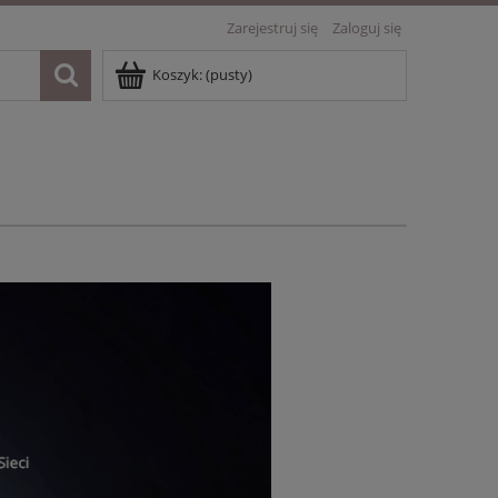
Zarejestruj się
Zaloguj się
Koszyk:
(pusty)