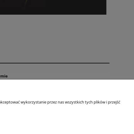
rmie
tyka prywatności
takt
kceptować wykorzystanie przez nas wszystkich tych plików i przejść
ulamin