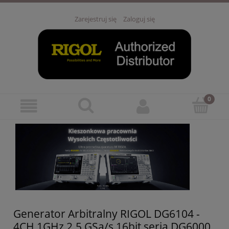
Zarejestruj się
Zaloguj się
Generator Arbitralny RIGOL DG6104 -
4CH 1GHz 2.5 GSa/s 16bit seria DG6000