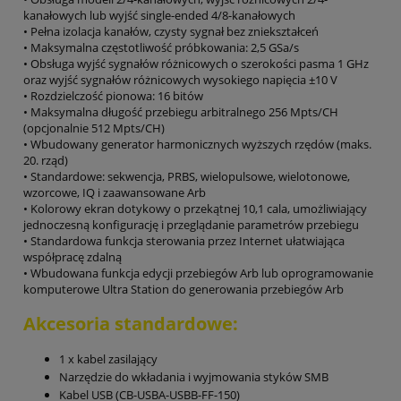
kanałowych lub wyjść single-ended 4/8-kanałowych
• Pełna izolacja kanałów, czysty sygnał bez zniekształceń
• Maksymalna częstotliwość próbkowania: 2,5 GSa/s
• Obsługa wyjść sygnałów różnicowych o szerokości pasma 1 GHz
oraz wyjść sygnałów różnicowych wysokiego napięcia ±10 V
• Rozdzielczość pionowa: 16 bitów
• Maksymalna długość przebiegu arbitralnego 256 Mpts/CH
(opcjonalnie 512 Mpts/CH)
• Wbudowany generator harmonicznych wyższych rzędów (maks.
20. rząd)
• Standardowe: sekwencja, PRBS, wielopulsowe, wielotonowe,
wzorcowe, IQ i zaawansowane Arb
• Kolorowy ekran dotykowy o przekątnej 10,1 cala, umożliwiający
jednoczesną konfigurację i przeglądanie parametrów przebiegu
• Standardowa funkcja sterowania przez Internet ułatwiająca
współpracę zdalną
• Wbudowana funkcja edycji przebiegów Arb lub oprogramowanie
komputerowe Ultra Station do generowania przebiegów Arb
Akcesoria standardowe:
1 x kabel zasilający
Narzędzie do wkładania i wyjmowania styków SMB
Kabel USB (CB-USBA-USBB-FF-150)