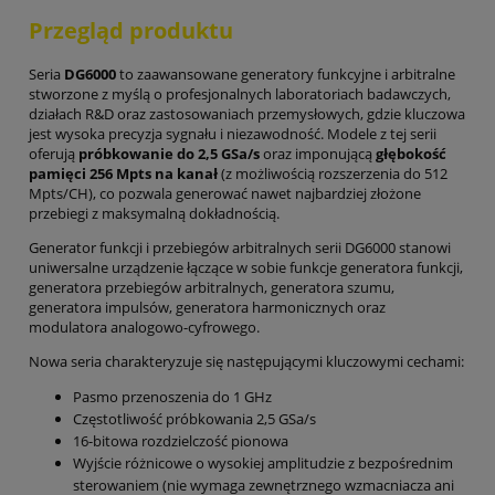
Przegląd produktu
Seria
DG6000
to zaawansowane generatory funkcyjne i arbitralne
stworzone z myślą o profesjonalnych laboratoriach badawczych,
działach R&D oraz zastosowaniach przemysłowych, gdzie kluczowa
jest wysoka precyzja sygnału i niezawodność. Modele z tej serii
oferują
próbkowanie do 2,5 GSa/s
oraz imponującą
głębokość
pamięci 256 Mpts na kanał
(z możliwością rozszerzenia do 512
Mpts/CH), co pozwala generować nawet najbardziej złożone
przebiegi z maksymalną dokładnością.
Generator funkcji i przebiegów arbitralnych serii DG6000 stanowi
uniwersalne urządzenie łączące w sobie funkcje generatora funkcji,
generatora przebiegów arbitralnych, generatora szumu,
generatora impulsów, generatora harmonicznych oraz
modulatora analogowo-cyfrowego.
Nowa seria charakteryzuje się następującymi kluczowymi cechami:
Pasmo przenoszenia do 1 GHz
Częstotliwość próbkowania 2,5 GSa/s
16-bitowa rozdzielczość pionowa
Wyjście różnicowe o wysokiej amplitudzie z bezpośrednim
sterowaniem (nie wymaga zewnętrznego wzmacniacza ani