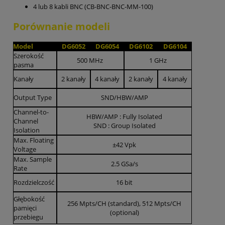
4 lub 8 kabli BNC (CB-BNC-BNC-MM-100)
Porównanie modeli
Model
DG6052
DG6054
DG6102
DG6104
Szerokość
500 MHz
1 GHz
pasma
Kanały
2 kanały
4 kanały
2 kanały
4 kanały
Output Type
SND/HBW/AMP
Channel-to-
HBW/AMP : Fully Isolated
Channel
SND : Group Isolated
Isolation
Max. Floating
±42 Vpk
Voltage
Max. Sample
2.5 GSa/s
Rate
Rozdzielczość
16 bit
Głębokość
256 Mpts/CH (standard), 512 Mpts/CH
pamięci
(optional)
przebiegu