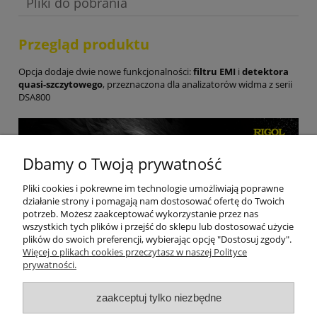
Pliki do pobrania
Przegląd produktu
Opcja dodaje dwie nowe funkcjonalności:
filtru EMI
i
detektora
quasi-szczytowego
, przeznaczona dla analizatorów widma z serii
DSA800
Dbamy o Twoją prywatność
Pliki cookies i pokrewne im technologie umożliwiają poprawne
działanie strony i pomagają nam dostosować ofertę do Twoich
potrzeb. Możesz zaakceptować wykorzystanie przez nas
wszystkich tych plików i przejść do sklepu lub dostosować użycie
plików do swoich preferencji, wybierając opcję "Dostosuj zgody".
Więcej o plikach cookies przeczytasz w naszej Polityce
prywatności.
Moje konto
zaakceptuj tylko niezbędne