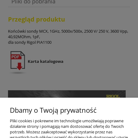
Pliki do pobrania
Przegląd produktu
Końcówki sondy MCX, 1GHz, 5000x/500x, 2500 V/ 250 V, 3600 Vpp,
40,92MOhm, 1pF,
dla sondy Rigol PIA1100
Karta katalogowa
Dbamy o Twoją prywatność
Pliki cookies i pokrewne im technologie umożliwiają poprawne
działanie strony i pomagają nam dostosować ofertę do Twoich
potrzeb. Możesz zaakceptować wykorzystanie przez nas
wszystkich tych plików i przejść do sklepu lub dostosować użycie