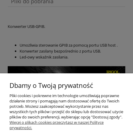
Pliki do pobrania
Konwerter USB-GPIB.
Umożliwia sterowanie GPIB za pomocą portu USB host .
Konwerter zasilany bezpośrednio z portu USB.
Led-owy wskaźnik zasilania.
Dbamy o Twoją prywatność
Pliki cookies i pokrewne im technologie umożliwiają poprawne
działanie strony i pomagają nam dostosować ofertę do Twoich
potrzeb. Możesz zaakceptować wykorzystanie przez nas
wszystkich tych plików i przejść do sklepu lub dostosować użycie
plików do swoich preferencji, wybierając opcję "Dostosuj zgody".
Więcej o plikach cookies przeczytasz w naszej Polityce
prywatności.