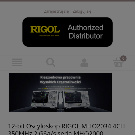
Zarejestruj się
Zaloguj się
12-bit Oscyloskop RIGOL MHO2034 4CH
350MHz 2 GSa/s seria MHO2000