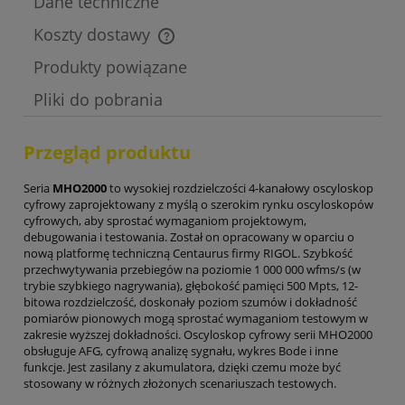
Dane techniczne
Koszty dostawy
Cena nie zawiera ewentualnych kosztów płatności
Produkty powiązane
Pliki do pobrania
Przegląd produktu
Seria
MHO2000
to wysokiej rozdzielczości 4-kanałowy oscyloskop
cyfrowy zaprojektowany z myślą o szerokim rynku oscyloskopów
cyfrowych, aby sprostać wymaganiom projektowym,
debugowania i testowania. Został on opracowany w oparciu o
nową platformę techniczną Centaurus firmy RIGOL. Szybkość
przechwytywania przebiegów na poziomie 1 000 000 wfms/s (w
trybie szybkiego nagrywania), głębokość pamięci 500 Mpts, 12-
bitowa rozdzielczość, doskonały poziom szumów i dokładność
pomiarów pionowych mogą sprostać wymaganiom testowym w
zakresie wyższej dokładności. Oscyloskop cyfrowy serii MHO2000
obsługuje AFG, cyfrową analizę sygnału, wykres Bode i inne
funkcje. Jest zasilany z akumulatora, dzięki czemu może być
stosowany w różnych złożonych scenariuszach testowych.