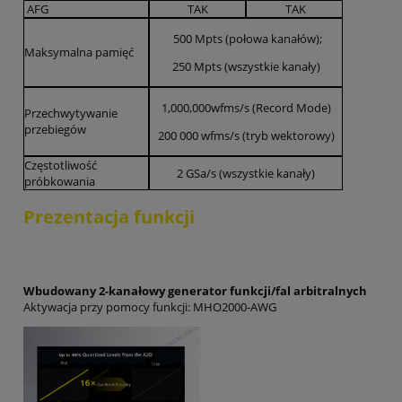
AFG
TAK
TAK
500 Mpts (połowa kanałów);
Maksymalna pamięć
250 Mpts (wszystkie kanały)
1,000,000wfms/s (Record Mode)
Przechwytywanie
przebiegów
200 000 wfms/s (tryb wektorowy)
Częstotliwość
2 GSa/s (wszystkie kanały)
próbkowania
Prezentacja funkcji
Wbudowany 2-kanałowy generator funkcji/fal arbitralnych
Aktywacja przy pomocy funkcji: MHO2000-AWG