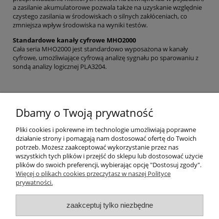
a zasilanie akumulatorowe pozwala także na uzyskanie względnie
czystego zasilania w środowiskach o silnych zakłóceniach, co
zmniejsza wpływ środowiska na wyniki testów.
Standardowe kanały cyfrowe MHO2000
Cała seria MHO2000 jest standardowo wyposażona w kanały
cyfrowe, umożliwiające cyfrową analizę sygnału po sparowaniu z
sondą analizy logicznej PLA3204.
Dbamy o Twoją prywatność
Pliki cookies i pokrewne im technologie umożliwiają poprawne
działanie strony i pomagają nam dostosować ofertę do Twoich
potrzeb. Możesz zaakceptować wykorzystanie przez nas
wszystkich tych plików i przejść do sklepu lub dostosować użycie
plików do swoich preferencji, wybierając opcję "Dostosuj zgody".
Więcej o plikach cookies przeczytasz w naszej Polityce
prywatności.
Moje konto
zaakceptuj tylko niezbędne