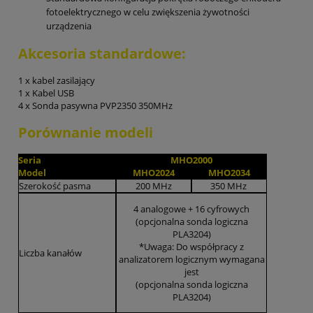
fotoelektrycznego w celu zwiększenia żywotności
urządzenia
Akcesoria standardowe:
1 x kabel zasilający
1 x Kabel USB
4 x Sonda pasywna PVP2350 350MHz
Porównanie modeli
Seria
MHO2000
Model
MHO2024
MHO2034
Szerokość pasma
200 MHz
350 MHz
4 analogowe + 16 cyfrowych
(opcjonalna sonda logiczna
PLA3204)
*Uwaga: Do współpracy z
Liczba kanałów
analizatorem logicznym wymagana
jest
(opcjonalna sonda logiczna
PLA3204)