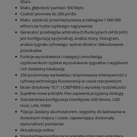
GSa/s
Maks. głębokość pamięci: 500 Mpts
Czułość pionowa do 200 μV/div
Maks. szybkość przechwytywania przebiegów 1 000 000
wfms/s (w trybie szybkiego nagrywania)
Generator przebiegów arbitralnych/funkcyjnych (AFG) [AFG
jest konfiguracją opcjonalną], analiza mocy, histogram,
analiza sygnału cyfrowego, wykres Bode'a i dekodowanie
protokołów
Funkcje wyszukiwania i nawigacji umożliwiają
użytkownikom szybkie wyszukiwanie sygnałów z wyjątkami
i ich dokładną lokalizację
256-poziomowy wyświetlacz stopniowania intensywności z
cyfrową technologią fluorescencji w czasie rzeczywistym
Ekran dotykowy 10.1'' (1280*800) o wysokiej rozdzielczości
Zupełnie nowe pokrętło Flex zapewnia przyjazną obsługę
Standardowa konfiguracja interfejsów USB Device, USB
Host, LAN, HDMI
*Opcja: Zasilany akumulatorem, wygodny do ładowania w
dowolnym miejscu i czasie, zapewniający doskonałą
wykonalność pomiarów
Aktualizacja online
Standardowa konfiguracja pokrętła roboczego enkodera