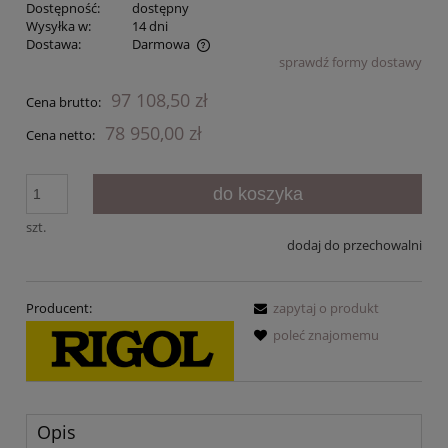
Dostępność:
dostępny
Wysyłka w:
14 dni
Dostawa:
Darmowa
sprawdź formy dostawy
Cena nie zawiera ewentualnych kosztów płatności
97 108,50 zł
Cena brutto:
78 950,00 zł
Cena netto:
do koszyka
szt.
dodaj do przechowalni
Producent:
zapytaj o produkt
poleć znajomemu
Opis