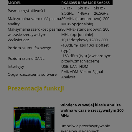
MODEL
RSA6085
RSA6140
RSA6265
5kHz -
5kHz -
5kHz -
Pasmo częstotliwości
8,5GHz
14GHz
26,5GHz
Maksymalna szerokość pasma
80 MHz (standardowo), 200
analizy
MHz (opcjonalnie)
Maksymalna szerokość pasma
80 MHz (standardowo), 200
w czasie rzeczywistym
MHz (opcjonalnie)
Wyświetlacz
10,1" dotykowy 1280 x 800
-108dBm/Hz@10kHz offset
Poziom szumu fazowego
(typ.)
-163 dBm (typ) (z włączonym
Poziom szumu DANL
przedwzmacniaczem)
Interfejsy
USB, LAN, HDMI
EMI, ADM, Vector Signal
Opcje rozszerzenia software
Analysis
Prezentacja funkcji
Wiodąca w swojej klasie analiza
widma w czasie rzeczywistym 200
MHz
Umożliwia przechwytywanie
sygnałów w złożonych