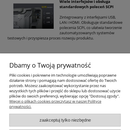
Wiele interfejsów i obsługa
standardowych poleceń SCPI
Zintegrowany z interfejsami USB,
LAN i HDMI. Obsługuje standardowe
polecenia SCPI, co ułatwia tworzenie
zautomatyzowanych systemów
testowych i przyspiesza proces rozwoju produktu.
Dbamy o Twoją prywatność
Pliki cookies i pokrewne im technologie umożliwiają poprawne
działanie strony i pomagają nam dostosować ofertę do Twoich
potrzeb. Możesz zaakceptować wykorzystanie przez nas
wszystkich tych plików i przejść do sklepu lub dostosować użycie
plików do swoich preferencji, wybierając opcję "Dostosuj zgody".
Więcej o plikach cookies przeczytasz w naszej Polityce
prywatności.
Moje konto
zaakceptuj tylko niezbędne
Gwarancja i zwroty