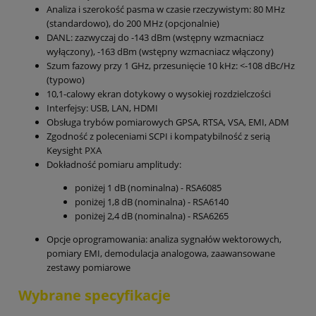
Analiza i szerokość pasma w czasie rzeczywistym: 80 MHz
(standardowo), do 200 MHz (opcjonalnie)
DANL: zazwyczaj do -143 dBm (wstępny wzmacniacz
wyłączony), -163 dBm (wstępny wzmacniacz włączony)
Szum fazowy przy 1 GHz, przesunięcie 10 kHz: <-108 dBc/Hz
(typowo)
10,1-calowy ekran dotykowy o wysokiej rozdzielczości
Interfejsy: USB, LAN, HDMI
Obsługa trybów pomiarowych GPSA, RTSA, VSA, EMI, ADM
Zgodność z poleceniami SCPI i kompatybilność z serią
Keysight PXA
Dokładność pomiaru amplitudy:
poniżej 1 dB (nominalna) - RSA6085
poniżej 1,8 dB (nominalna) - RSA6140
poniżej 2,4 dB (nominalna) - RSA6265
Opcje oprogramowania: analiza sygnałów wektorowych,
pomiary EMI, demodulacja analogowa, zaawansowane
zestawy pomiarowe
Wybrane specyfikacje