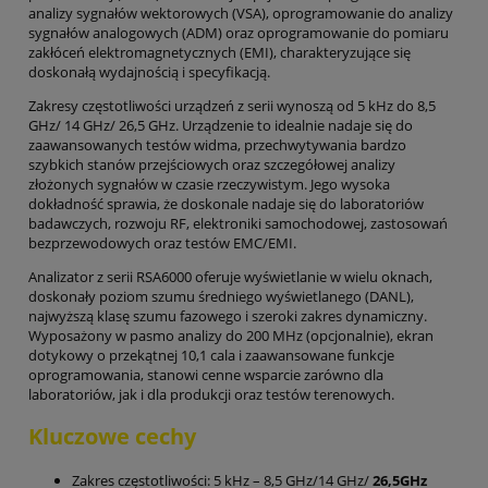
analizy sygnałów wektorowych (VSA), oprogramowanie do analizy
sygnałów analogowych (ADM) oraz oprogramowanie do pomiaru
zakłóceń elektromagnetycznych (EMI), charakteryzujące się
doskonałą wydajnością i specyfikacją.
Zakresy częstotliwości urządzeń z serii wynoszą od 5 kHz do 8,5
GHz/ 14 GHz/ 26,5 GHz. Urządzenie to idealnie nadaje się do
zaawansowanych testów widma, przechwytywania bardzo
szybkich stanów przejściowych oraz szczegółowej analizy
złożonych sygnałów w czasie rzeczywistym. Jego wysoka
dokładność sprawia, że doskonale nadaje się do laboratoriów
badawczych, rozwoju RF, elektroniki samochodowej, zastosowań
bezprzewodowych oraz testów EMC/EMI.
Analizator z serii RSA6000 oferuje wyświetlanie w wielu oknach,
doskonały poziom szumu średniego wyświetlanego (DANL),
najwyższą klasę szumu fazowego i szeroki zakres dynamiczny.
Wyposażony w pasmo analizy do 200 MHz (opcjonalnie), ekran
dotykowy o przekątnej 10,1 cala i zaawansowane funkcje
oprogramowania, stanowi cenne wsparcie zarówno dla
laboratoriów, jak i dla produkcji oraz testów terenowych.
Kluczowe cechy
Zakres częstotliwości: 5 kHz – 8,5 GHz/14 GHz/
26,5GHz