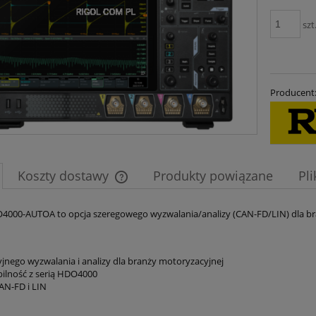
szt
Producent
Koszty dostawy
Produkty powiązane
Pl
Cena nie zawiera ewentualnych kosztów
000-AUTOA to opcja szeregowego wyzwalania/analizy (CAN-FD/LIN) dla bra
płatności
yjnego wyzwalania i analizy dla branży motoryzacyjnej
ilność z serią HDO4000
AN-FD i LIN