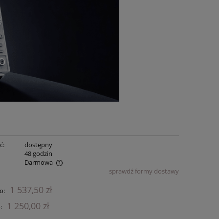
ć:
dostępny
:
48 godzin
Darmowa
sprawdź formy dostawy
ualnych kosztów
1 537,50 zł
o:
1 250,00 zł
: