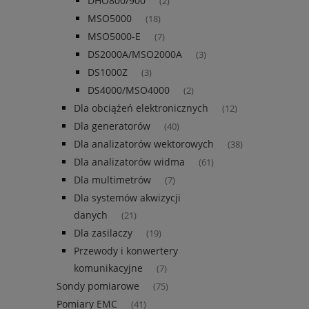
DHO800/900
(2)
MSO5000
(18)
MSO5000-E
(7)
DS2000A/MSO2000A
(3)
DS1000Z
(3)
DS4000/MSO4000
(2)
Dla obciążeń elektronicznych
(12)
Dla generatorów
(40)
Dla analizatorów wektorowych
(38)
Dla analizatorów widma
(61)
Dla multimetrów
(7)
Dla systemów akwizycji
danych
(21)
Dla zasilaczy
(19)
Przewody i konwertery
komunikacyjne
(7)
Sondy pomiarowe
(75)
Pomiary EMC
(41)