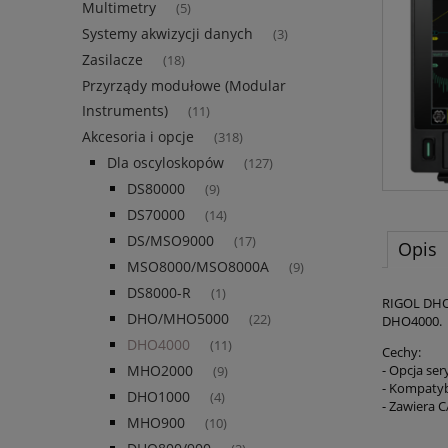
Multimetry
(5)
Systemy akwizycji danych
(3)
Zasilacze
(18)
Przyrządy modułowe (Modular
Instruments)
(11)
Akcesoria i opcje
(318)
Dla oscyloskopów
(127)
DS80000
(9)
DS70000
(14)
DS/MSO9000
(17)
Opis
MSO8000/MSO8000A
(9)
DS8000-R
(1)
RIGOL DHO4
DHO/MHO5000
(22)
DHO4000.
DHO4000
(11)
Cechy:
- Opcja ser
MHO2000
(9)
- Kompatyb
DHO1000
(4)
- Zawiera C
MHO900
(10)