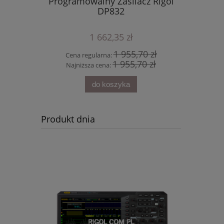
Programowalny Zasilacz Rigol
12-bit Os
DP832
DHO804 
1 662,35 zł
1 955,70 zł
Cena regularna:
Cena 
1 955,70 zł
Najniższa cena:
Najni
do koszyka
Produkt dnia