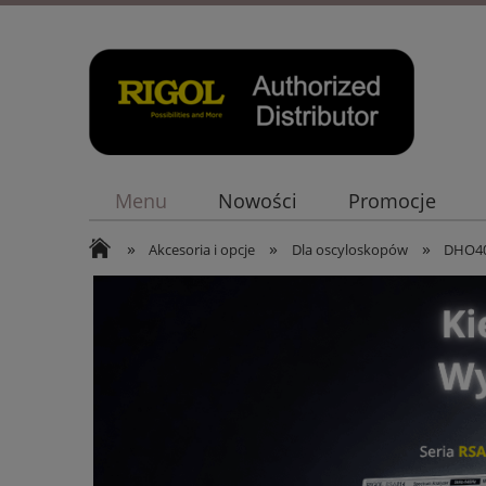
Menu
Nowości
Promocje
»
»
»
Akcesoria i opcje
Dla oscyloskopów
DHO4