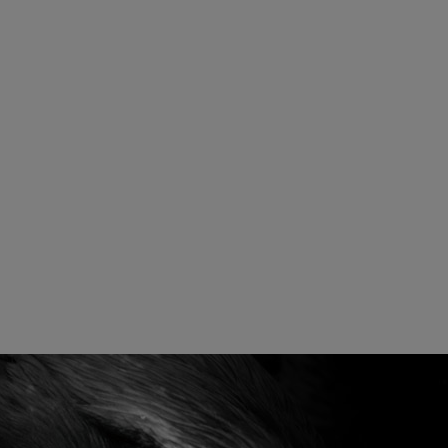
cyloskop Cyfrowy RIGOL
4CH 70MHz 1.25GSa/s
12-bit Oscyloskop RIGOL
seria DHO800
DHO924S 4CH 250MHz 1.25GS
+ 1 CH 25MHz AWG seria
1 537,50 zł
DHO900
3 702,30 zł
2 214,00 zł
regularna:
1 881,90 zł
ższa cena:
do koszyka
do koszyka