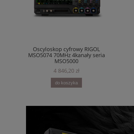
12-bit Os
DHO804 
Oscyloskop cyfrowy RIGOL
MSO5074 70MHz 4kanały seria
MSO5000
4 846,20 zł
Cena 
Najni
do koszyka