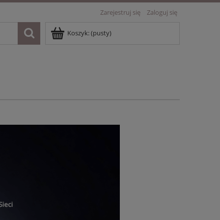
Zarejestruj się
Zaloguj się
Koszyk:
(pusty)