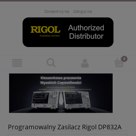
Zarejestruj się
Zaloguj się
Programowalny Zasilacz Rigol DP832A