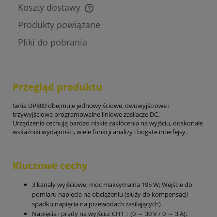
Koszty dostawy
Cena nie zawiera ewentualnych kosztów płatności
Produkty powiązane
Pliki do pobrania
Przegląd produktu
Seria DP800 obejmuje jednowyjściowe, dwuwyjściowe i
trzywyjściowe programowalne liniowe zasilacze DC.
Urządzenia cechują bardzo niskie zakłócenia na wyjściu, doskonałe
wskaźniki wydajności, wiele funkcji analizy i bogate interfejsy.
Kluczowe cechy
3 kanały wyjściowe, moc maksymalna 195 W; Wejście do
pomiaru napięcia na obciążeniu (służy do kompensacji
spadku napięcia na przewodach zasilających)
Napięcia i prądy na wyjściu: CH1：(0 ～ 30 V / 0 ～ 3 A);