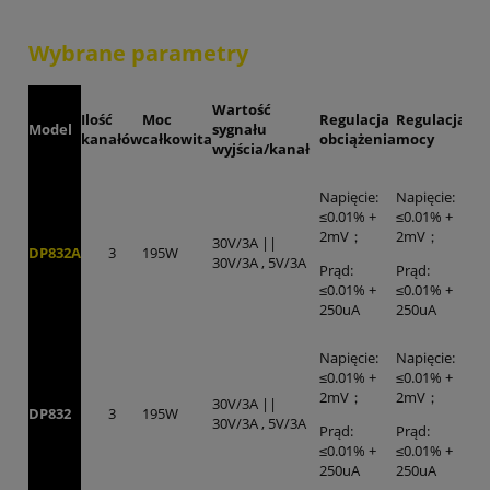
Wybrane parametry
Wartość
Ilość
Moc
Regulacja
Regulacja
Model
sygnału
kanałów
całkowita
obciążenia
mocy
wyjścia/kanał
Napięcie:
Napięcie:
≤0.01% +
≤0.01% +
2mV；
2mV；
30V/3A ||
DP832A
3
195W
30V/3A , 5V/3A
Prąd:
Prąd:
≤0.01% +
≤0.01% +
250uA
250uA
Napięcie:
Napięcie:
≤0.01% +
≤0.01% +
2mV；
2mV；
30V/3A ||
DP832
3
195W
30V/3A , 5V/3A
Prąd:
Prąd:
≤0.01% +
≤0.01% +
250uA
250uA