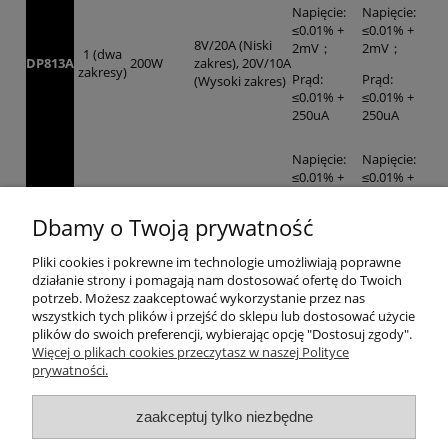
Napięcie:
Napięcie:
≤0.01% +
≤0.01% +
8V/20A (Niski
2mV；
2mV；
1 (dwa
DP813A
200W
zakres), 20V/10A
zakresy)
Prąd:
Prąd:
(Wysoki zakres)
≤0.01% +
≤0.01% +
250uA
250uA
Napięcie:
Napięcie:
≤0.01% +
≤0.01% +
8V/20A (Niski
2mV；
2mV；
1 (dwa
DP813
200W
zakres), 20V/10A
zakresy)
Dbamy o Twoją prywatność
Prąd:
Prąd:
(Wysoki zakres)
≤0.01% +
≤0.01% +
250uA
250uA
Pliki cookies i pokrewne im technologie umożliwiają poprawne
działanie strony i pomagają nam dostosować ofertę do Twoich
potrzeb. Możesz zaakceptować wykorzystanie przez nas
Napięcie:
Napięcie:
wszystkich tych plików i przejść do sklepu lub dostosować użycie
≤0.01% +
≤0.01% +
plików do swoich preferencji, wybierając opcję "Dostosuj zgody".
20V/10A（Niski
2mV；
2mV；
1 (dwa
Więcej o plikach cookies przeczytasz w naszej Polityce
DP811A
200W
zakres), 40V/5A
zakresy)
prywatności.
Prąd:
Prąd:
(Wysoki zakres)
≤0.01% +
≤0.01% +
250uA
250uA
zaakceptuj tylko niezbędne