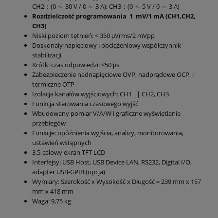
CH2：(0 ～ 30 V / 0 ～ 3 A); CH3：(0 ～ 5 V / 0 ～ 3 A)
Rozdzielczość programowania
1 mV/1 mA
(CH1,CH2,
CH3)
Niski poziom tętnień: < 350 μVrms/2 mVpp
Doskonały napięciowy i obciążeniowy współczynnik
stabilizacji
Krótki czas odpowiedzi: <50 μs
Zabezpieczenie nadnapięciowe OVP, nadprądowe OCP, i
termiczne OTP
Izolacja kanałów wyjściowych: CH1 || CH2, CH3
Funkcja sterowania czasowego wyjść
Wbudowany pomiar V/A/W i graficzne wyświetlanie
przebiegów
Funkcje: opóźnienia wyjścia, analizy, monitorowania,
ustawień wstępnych
3,5-calowy ekran TFT LCD
Interfejsy: USB Host, USB Device LAN, RS232, Digital I/O,
adapter USB-GPIB (opcja)
Wymiary: Szerokość x Wysokość x Długość = 239 mm x 157
mm x 418 mm
Waga: 9,75 kg