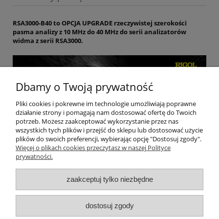
RSA3000-B40 to OPCJA UPGRADE rzeczywistej szerokości
pasma analizy z 10 MHz do 40 MHz do serii analizatorów
widma z serii RSA3000.
Dbamy o Twoją prywatność
Pliki cookies i pokrewne im technologie umożliwiają poprawne
działanie strony i pomagają nam dostosować ofertę do Twoich
potrzeb. Możesz zaakceptować wykorzystanie przez nas
wszystkich tych plików i przejść do sklepu lub dostosować użycie
plików do swoich preferencji, wybierając opcję "Dostosuj zgody".
Więcej o plikach cookies przeczytasz w naszej Polityce
prywatności.
Moje konto
zaakceptuj tylko niezbędne
Gwarancja i zwroty
dostosuj zgody
O firmie