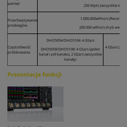
pamięć
250 Mpts (wszystkie kanał
1,000,000wfms/s (Record M
Przechwytywanie
przebiegów
200 000 wfms/s (tryb wekto
DHO5054/DHO5104: 4 GSa/s
Częstotliwość
4 GSa/s (jede
DHO5058/DHO5108: 4 GSa/s (jeden
próbkowania
(
kanał i pół kanału), 2 GSa/s (wszystkie
kanały)
Prezentacja funkcji