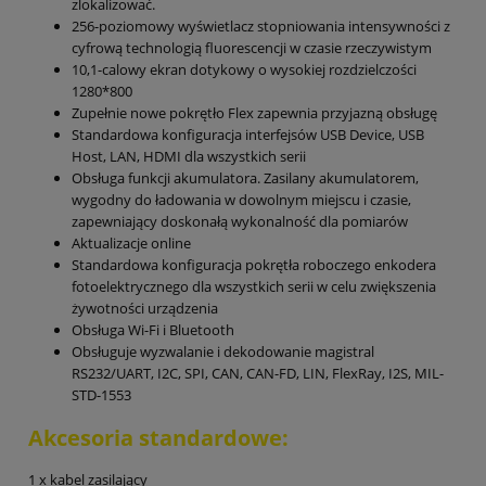
zlokalizować.
256-poziomowy wyświetlacz stopniowania intensywności z
cyfrową technologią fluorescencji w czasie rzeczywistym
10,1-calowy ekran dotykowy o wysokiej rozdzielczości
1280*800
Zupełnie nowe pokrętło Flex zapewnia przyjazną obsługę
Standardowa konfiguracja interfejsów USB Device, USB
Host, LAN, HDMI dla wszystkich serii
Obsługa funkcji akumulatora. Zasilany akumulatorem,
wygodny do ładowania w dowolnym miejscu i czasie,
zapewniający doskonałą wykonalność dla pomiarów
Aktualizacje online
Standardowa konfiguracja pokrętła roboczego enkodera
fotoelektrycznego dla wszystkich serii w celu zwiększenia
żywotności urządzenia
Obsługa Wi-Fi i Bluetooth
Obsługuje wyzwalanie i dekodowanie magistral
RS232/UART, I2C, SPI, CAN, CAN-FD, LIN, FlexRay, I2S, MIL-
STD-1553
Akcesoria standardowe:
1 x kabel zasilający