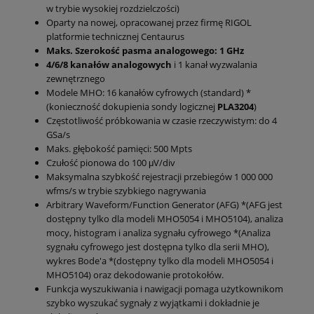
w trybie wysokiej rozdzielczości)
Oparty na nowej, opracowanej przez firmę RIGOL
platformie technicznej Centaurus
Maks. Szerokość pasma analogowego: 1 GHz
4/6/8 kanałów analogowych
i 1 kanał wyzwalania
zewnętrznego
Modele MHO: 16 kanałów cyfrowych (standard) *
(konieczność dokupienia sondy logicznej
PLA3204
)
Częstotliwość próbkowania w czasie rzeczywistym: do 4
GSa/s
Maks. głębokość pamięci: 500 Mpts
Czułość pionowa do 100 μV/div
Maksymalna szybkość rejestracji przebiegów 1 000 000
wfms/s w trybie szybkiego nagrywania
Arbitrary Waveform/Function Generator (AFG) *(AFG jest
dostępny tylko dla modeli MHO5054 i MHO5104), analiza
mocy, histogram i analiza sygnału cyfrowego *(Analiza
sygnału cyfrowego jest dostępna tylko dla serii MHO),
wykres Bode'a *(dostępny tylko dla modeli MHO5054 i
MHO5104) oraz dekodowanie protokołów.
Funkcja wyszukiwania i nawigacji pomaga użytkownikom
szybko wyszukać sygnały z wyjątkami i dokładnie je