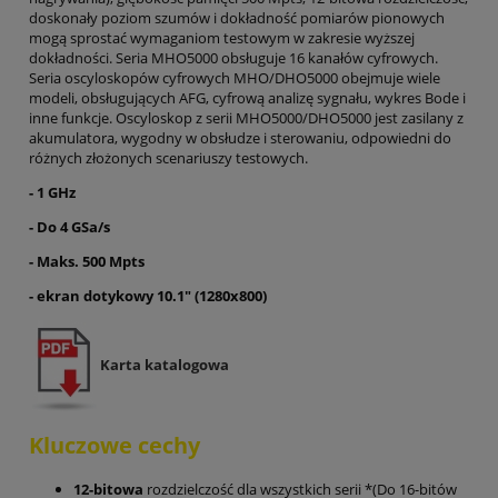
doskonały poziom szumów i dokładność pomiarów pionowych
mogą sprostać wymaganiom testowym w zakresie wyższej
dokładności. Seria MHO5000 obsługuje 16 kanałów cyfrowych.
Seria oscyloskopów cyfrowych MHO/DHO5000 obejmuje wiele
modeli, obsługujących AFG, cyfrową analizę sygnału, wykres Bode i
inne funkcje. Oscyloskop z serii MHO5000/DHO5000 jest zasilany z
akumulatora, wygodny w obsłudze i sterowaniu, odpowiedni do
różnych złożonych scenariuszy testowych.
- 1 GHz
- Do 4 GSa/s
- Maks. 500 Mpts
-
ekran dotykowy 10.1" (1280x800)
Karta katalogowa
Kluczowe cechy
12-bitowa
rozdzielczość dla wszystkich serii *(Do 16-bitów