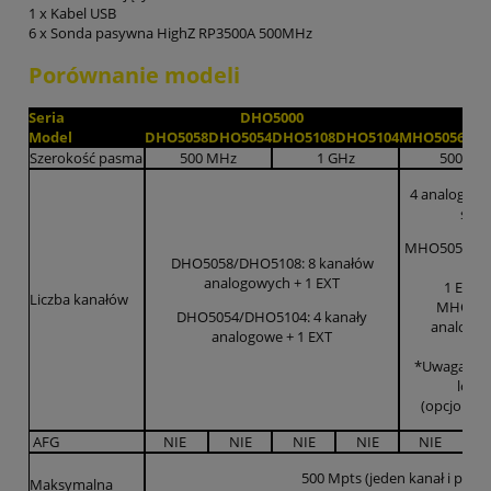
1 x Kabel USB
6 x Sonda pasywna HighZ RP3500A 500MHz
Porównanie modeli
Seria
DHO5000
Model
DHO5058
DHO5054
DHO5108
DHO5104
MHO5056
MH
Szerokość pasma
500 MHz
1 GHz
500 MH
4 analogowe
sond
MHO5054/MHO
DHO5058/DHO5108: 8 kanałów
analogowych + 1 EXT
1 EXT 
Liczba kanałów
MHO505
DHO5054/DHO5104: 4 kanały
analogow
analogowe + 1 EXT
*Uwaga: Do
logi
(opcjonaln
AFG
NIE
NIE
NIE
NIE
NIE
500 Mpts (jeden kanał i pół ka
Maksymalna