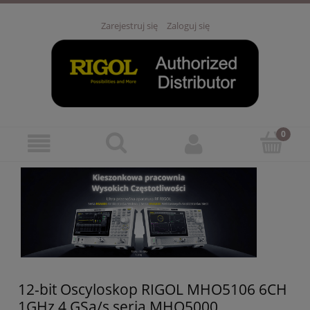
Zarejestruj się
Zaloguj się
12-bit Oscyloskop RIGOL MHO5106 6CH
1GHz 4 GSa/s seria MHO5000