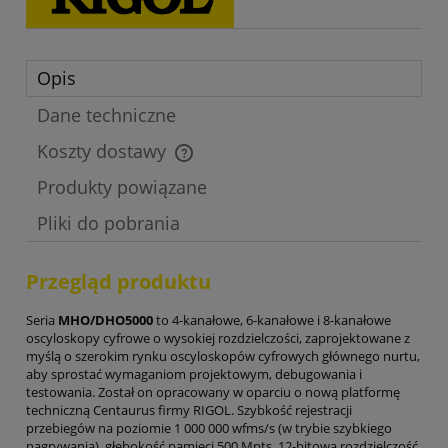
Opis
Dane techniczne
Koszty dostawy
Cena nie zawiera ewentualnych kosztów płatności
Produkty powiązane
Pliki do pobrania
Przegląd produktu
Seria
MHO/DHO5000
to 4-kanałowe, 6-kanałowe i 8-kanałowe
oscyloskopy cyfrowe o wysokiej rozdzielczości, zaprojektowane z
myślą o szerokim rynku oscyloskopów cyfrowych głównego nurtu,
aby sprostać wymaganiom projektowym, debugowania i
testowania. Został on opracowany w oparciu o nową platformę
techniczną Centaurus firmy RIGOL. Szybkość rejestracji
przebiegów na poziomie 1 000 000 wfms/s (w trybie szybkiego
nagrywania), głębokość pamięci 500 Mpts, 12-bitowa rozdzielczość,