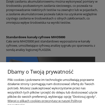
Dzięki zasilaniu akumulatorowemu można wykonywać pomiary w
środowisku pozbawionym zasilania sieciowego, co pozwala na
przeprowadzanie niektórych testów na zewnątrz lub w pojazdach,
a zasilanie akumulatorowe pozwala także na uzyskanie względnie
czystego zasilania w środowiskach o silnych zakłóceniach, co
zmniejsza wpływ środowiska na wyniki testów.
Standardowe kanały cyfrowe MHO5000
Cała seria MHO5000 jest standardowo wyposażona w kanały
cyfrowe, umożliwiające cyfrową analizę sygnału po sparowaniu z
sondą analizy logicznej PLA3204.
Dbamy o Twoją prywatność
Pliki cookies i pokrewne im technologie umożliwiają poprawne
działanie strony i pomagają nam dostosować ofertę do Twoich
potrzeb. Możesz zaakceptować wykorzystanie przez nas
wszystkich tych plików i przejść do sklepu lub dostosować użycie
plików do swoich preferencji, wybierając opcję "Dostosuj zgody".
Więcej o plikach cookies przeczytasz w naszej Polityce