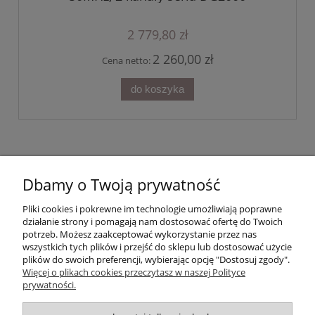
2 779,80 zł
2 260,00 zł
Cena netto:
do koszyka
Dbamy o Twoją prywatność
Pliki cookies i pokrewne im technologie umożliwiają poprawne
działanie strony i pomagają nam dostosować ofertę do Twoich
potrzeb. Możesz zaakceptować wykorzystanie przez nas
wszystkich tych plików i przejść do sklepu lub dostosować użycie
plików do swoich preferencji, wybierając opcję "Dostosuj zgody".
Więcej o plikach cookies przeczytasz w naszej Polityce
prywatności.
Moje konto